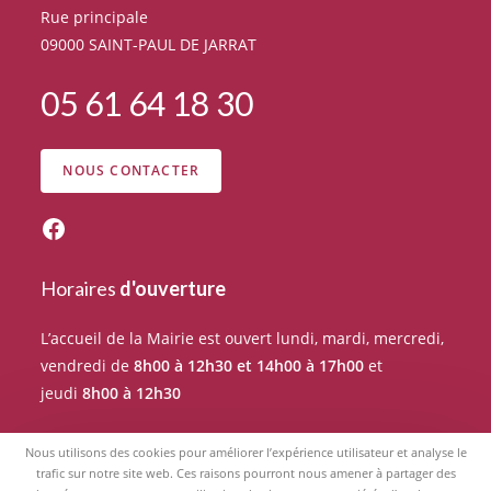
Rue principale
09000 SAINT-PAUL DE JARRAT
05 61 64 18 30
NOUS CONTACTER
Horaires
d'ouverture
L’accueil de la Mairie est ouvert lundi, mardi, mercredi,
vendredi de
8h00 à 12h30 et 14h00 à 17h00
et
jeudi
8h00 à 12h30
Pour tout rendez-vous avec un élu du Conseil
Nous utilisons des cookies pour améliorer l’expérience utilisateur et analyse le
municipal, merci de prendre RDV auprès de l’accueil de
trafic sur notre site web. Ces raisons pourront nous amener à partager des