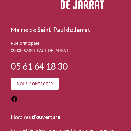
Mairie de
Saint-Paul de Jarrat
Rue principale
09000 SAINT-PAUL DE JARRAT
05 61 64 18 30
NOUS CONTACTER
Suivez
l'actualité
du
Horaires
d'ouverture
village
sur
L’accueil de la Mairie est ouvert lundi, mardi, mercredi,