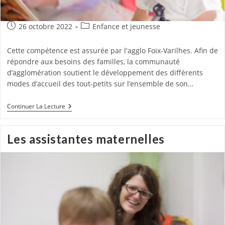
Publication
Post
26 octobre 2022
Enfance et jeunesse
publiée :
category:
Cette compétence est assurée par l'agglo Foix-Varilhes. Afin de
répondre aux besoins des familles, la communauté
d’agglomération soutient le développement des différents
modes d’accueil des tout-petits sur l’ensemble de son…
Petite
Continuer La Lecture
Enfance
:
Multi-
Les assistantes maternelles
Accueil,
Crèche
Familiale
Et
RAM