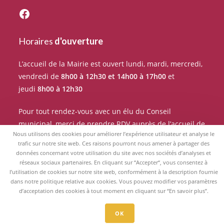
Suivez l'actualité du village sur Facebook
Horaires
d'ouverture
L’accueil de la Mairie est ouvert lundi, mardi, mercredi,
vendredi de
8h00 à 12h30 et 14h00 à 17h00
et
jeudi
8h00 à 12h30
Pour tout rendez-vous avec un élu du Conseil
municipal, merci de prendre RDV auprès de l’accueil de
Nous utilisons des cookies pour améliorer l’expérience utilisateur et analyse le
la Mairie.
trafic sur notre site web. Ces raisons pourront nous amener à partager des
données concernant votre utilisation du site avec nos sociétés d’analyses et
réseaux sociaux partenaires. En cliquant sur “Accepter“, vous consentez à
l’utilisation de cookies sur notre site web, conformément à la description fournie
dans notre politique relative aux cookies. Vous pouvez modifier vos paramètres
d’acceptation des cookies à tout moment en cliquant sur “En savoir plus”.
Tous droits réservés 2026 - Mairie de Saint-Paul de Jarrat -
Mentions
légales
OK