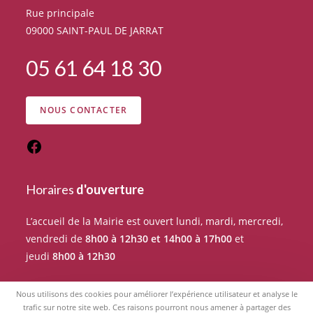
Rue principale
09000 SAINT-PAUL DE JARRAT
05 61 64 18 30
NOUS CONTACTER
Horaires
d'ouverture
L’accueil de la Mairie est ouvert lundi, mardi, mercredi,
vendredi de
8h00 à 12h30 et 14h00 à 17h00
et
jeudi
8h00 à 12h30
Pour tout rendez-vous avec un élu du Conseil
Nous utilisons des cookies pour améliorer l’expérience utilisateur et analyse le
municipal, merci de prendre RDV auprès de l’accueil de
trafic sur notre site web. Ces raisons pourront nous amener à partager des