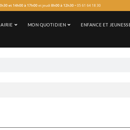
2h30 et 14h00 à 17h00
et jeudi
8h00 à 12h30
• 05 61 64 18 30
AIRIE
MON QUOTIDIEN
ENFANCE ET JEUNESS