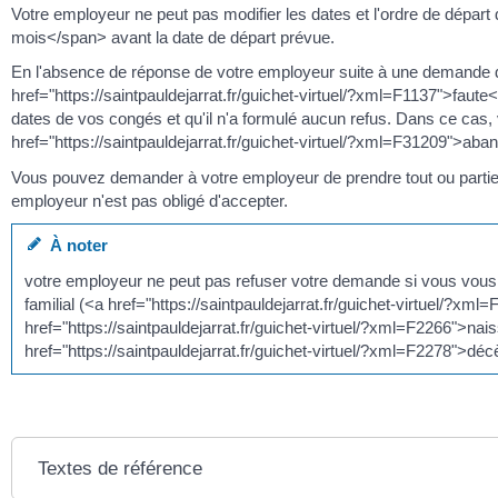
Votre employeur ne peut pas modifier les dates et l'ordre de dép
mois</span> avant la date de départ prévue.
En l'absence de réponse de votre employeur suite à une demande
href="https://saintpauldejarrat.fr/guichet-virtuel/?xml=F1137">faut
dates de vos congés et qu'il n'a formulé aucun refus. Dans ce cas,
href="https://saintpauldejarrat.fr/guichet-virtuel/?xml=F31209">ab
Vous pouvez demander à votre employeur de prendre tout ou partie 
employeur n'est pas obligé d'accepter.
À noter
votre employeur ne peut pas refuser votre demande si vous vous
familial (<a href="https://saintpauldejarrat.fr/guichet-virtuel/?
href="https://saintpauldejarrat.fr/guichet-virtuel/?xml=F2266">na
href="https://saintpauldejarrat.fr/guichet-virtuel/?xml=F2278">dé
Textes de référence