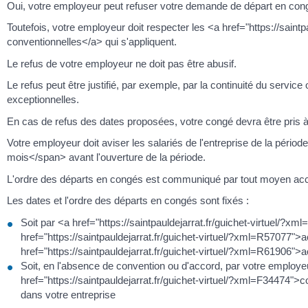
Oui, votre employeur peut refuser votre demande de départ en con
Toutefois, votre employeur doit respecter les <a href="https://saint
conventionnelles</a> qui s'appliquent.
Le refus de votre employeur ne doit pas être abusif.
Le refus peut être justifié, par exemple, par la continuité du service
exceptionnelles.
En cas de refus des dates proposées, votre congé devra être pris à
Votre employeur doit aviser les salariés de l'entreprise de la pér
mois</span> avant l'ouverture de la période.
L'ordre des départs en congés est communiqué par tout moyen acces
Les dates et l'ordre des départs en congés sont fixés :
Soit par <a href="https://saintpauldejarrat.fr/guichet-virtuel/?x
href="https://saintpauldejarrat.fr/guichet-virtuel/?xml=R57077">a
href="https://saintpauldejarrat.fr/guichet-virtuel/?xml=R61906"
Soit, en l'absence de convention ou d'accord, par votre employe
href="https://saintpauldejarrat.fr/guichet-virtuel/?xml=F34474"
dans votre entreprise