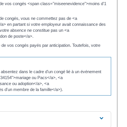
art de vos congés <span class="miseenevidence">moins d'1
 de congés, vous ne commettez pas de <a
e</a> en partant si votre employeur avait connaissance des
 votre absence ne constitue pas un <a
andon de poste</a>.
de vos congés payés par anticipation. Toutefois, votre
 absentez dans le cadre d'un congé lié à un événement
xml=F34154">mariage ou Pacs</a>, <a
issance ou adoption</a>, <a
cès d'un membre de la famille</a>).