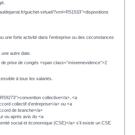
gé.
pauldejarrat.fr/guichet-virtuel/?xml=R51533">dispositions
 ou une forte activité dans l'entreprise ou des circonstances
 une autre date.
iode de prise de congés <span class="miseenevidence">2
sible à tous les salariés.
ml=R59273">convention collective</a>, <a
ccord collectif d'entreprise</a> ou <a
>accord de branche</a>
ur ou après avis du <a
>comité social et économique (CSE)</a> s'il existe un CSE