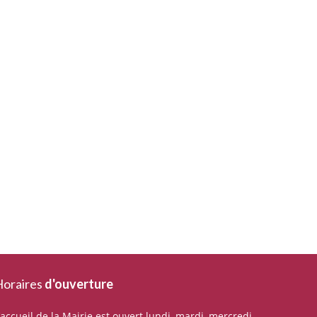
oraires
d'ouverture
’accueil de la Mairie est ouvert lundi, mardi, mercredi,