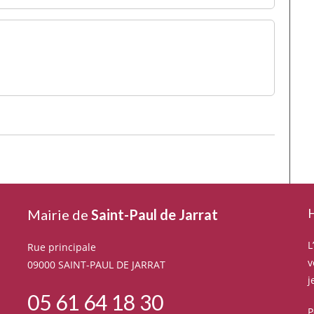
H
Mairie de
Saint-Paul de Jarrat
L
Rue principale
v
09000 SAINT-PAUL DE JARRAT
j
05 61 64 18 30
P