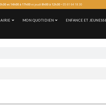
2h30 et 14h00 à 17h00
et jeudi
8h00 à 12h30
• 05 61 64 18 30
AIRIE
MON QUOTIDIEN
ENFANCE ET JEUNESS