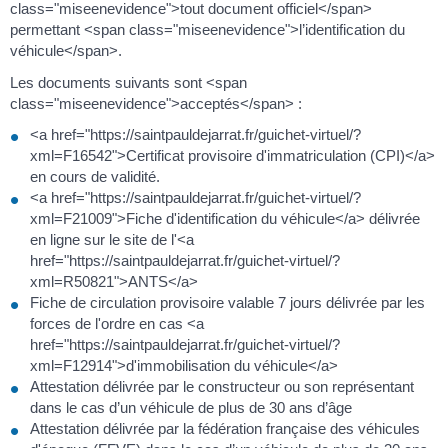
class="miseenevidence">tout document officiel</span>
permettant <span class="miseenevidence">l’identification du
véhicule</span>.
Les documents suivants sont <span
class="miseenevidence">acceptés</span> :
<a href="https://saintpauldejarrat.fr/guichet-virtuel/?
xml=F16542">Certificat provisoire d'immatriculation (CPI)</a>
en cours de validité.
<a href="https://saintpauldejarrat.fr/guichet-virtuel/?
xml=F21009">Fiche d'identification du véhicule</a> délivrée
en ligne sur le site de l'<a
href="https://saintpauldejarrat.fr/guichet-virtuel/?
xml=R50821">ANTS</a>
Fiche de circulation provisoire valable 7 jours délivrée par les
forces de l'ordre en cas <a
href="https://saintpauldejarrat.fr/guichet-virtuel/?
xml=F12914">d'immobilisation du véhicule</a>
Attestation délivrée par le constructeur ou son représentant
dans le cas d’un véhicule de plus de 30 ans d’âge
Attestation délivrée par la fédération française des véhicules