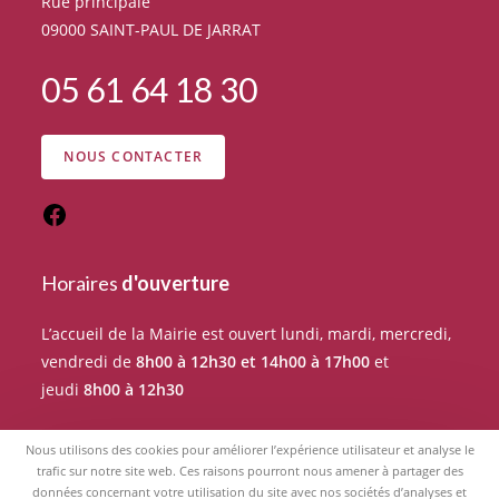
Rue principale
09000 SAINT-PAUL DE JARRAT
05 61 64 18 30
NOUS CONTACTER
Horaires
d'ouverture
L’accueil de la Mairie est ouvert lundi, mardi, mercredi,
vendredi de
8h00 à 12h30 et 14h00 à 17h00
et
jeudi
8h00 à 12h30
Pour tout rendez-vous avec un élu du Conseil
Nous utilisons des cookies pour améliorer l’expérience utilisateur et analyse le
municipal, merci de prendre RDV auprès de l’accueil de
trafic sur notre site web. Ces raisons pourront nous amener à partager des
données concernant votre utilisation du site avec nos sociétés d’analyses et
la Mairie.