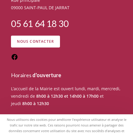
Rue principale
09000 SAINT-PAUL DE JARRAT
05 61 64 18 30
NOUS CONTACTER
Horaires
d'ouverture
L’accueil de la Mairie est ouvert lundi, mardi, mercredi,
vendredi de
8h00 à 12h30 et 14h00 à 17h00
et
jeudi
8h00 à 12h30
Pour tout rendez-vous avec un élu du Conseil
Nous utilisons des cookies pour améliorer l’expérience utilisateur et analyse le
municipal, merci de prendre RDV auprès de l’accueil de
trafic sur notre site web. Ces raisons pourront nous amener à partager des
données concernant votre utilisation du site avec nos sociétés d’analyses et
la Mairie.