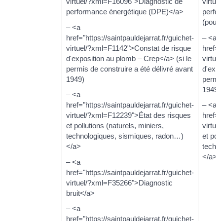
virtuel/?xml=F16096">Diagnostic de
virtu
performance énergétique (DPE)</a>
perfo
(pour
– <a
href="https://saintpauldejarrat.fr/guichet-
– <a
virtuel/?xml=F1142">Constat de risque
href="
d'exposition au plomb – Crep</a> (si le
virtu
permis de construire a été délivré avant
d'exp
1949)
permi
1949)
– <a
href="https://saintpauldejarrat.fr/guichet-
– <a
virtuel/?xml=F12239">État des risques
href="
et pollutions (naturels, miniers,
virtu
technologiques, sismiques, radon…)
et pol
</a>
techn
</a>
– <a
href="https://saintpauldejarrat.fr/guichet-
virtuel/?xml=F35266">Diagnostic
bruit</a>
– <a
href="https://saintpauldejarrat.fr/guichet-