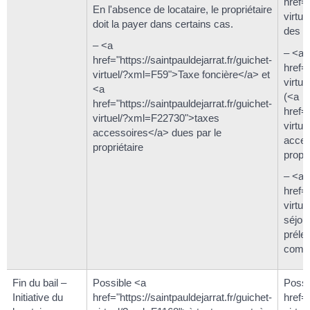
href="
En l'absence de locataire, le propriétaire
virtu
doit la payer dans certains cas.
des e
– <a
– <a
href="https://saintpauldejarrat.fr/guichet-
href="
virtuel/?xml=F59">Taxe foncière</a> et
virtu
<a
(<a
href="https://saintpauldejarrat.fr/guichet-
href="
virtuel/?xml=F22730">taxes
virtu
accessoires</a> dues par le
acces
propriétaire
propri
– <a
href="
virtu
séjour
prélev
comm
Fin du bail –
Possible <a
Possi
Initiative du
href="https://saintpauldejarrat.fr/guichet-
href="