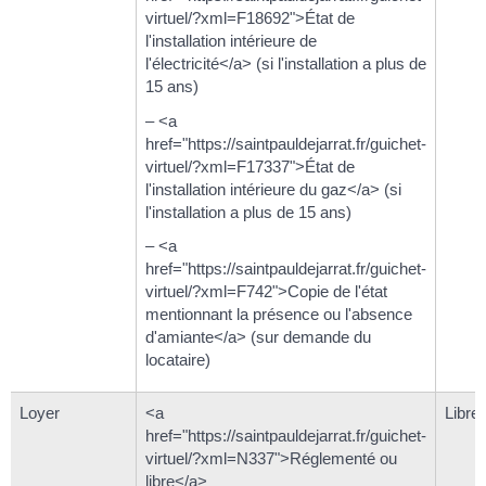
virtuel/?xml=F18692">État de
l'installation intérieure de
l'électricité</a> (si l'installation a plus de
15 ans)
– <a
href="https://saintpauldejarrat.fr/guichet-
virtuel/?xml=F17337">État de
l'installation intérieure du gaz</a> (si
l'installation a plus de 15 ans)
– <a
href="https://saintpauldejarrat.fr/guichet-
virtuel/?xml=F742">Copie de l'état
mentionnant la présence ou l'absence
d'amiante</a> (sur demande du
locataire)
Loyer
<a
Libre
href="https://saintpauldejarrat.fr/guichet-
virtuel/?xml=N337">Réglementé ou
libre</a>