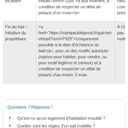
locataire
virtuel/?xml=F1168">à tout moment, à
virtu
condition de respecter un délai de
condi
préavis d'un mois</a>
préav
Fin du bail –
<a
À l'éc
Initiative du
href="https://saintpauldejarrat.fr/guichet-
pas b
propriétaire
virtuel/?xml=F929">Uniquement
mettre
possible à la date d'échéance du
bail</a>, pour un des motifs autorisés
(reprise pour habiter, pour vendre, ou
pour motif légitime et sérieux) et à
condition de respecter un délai de
préavis d'au moins 3 mois
Questions ? Réponses !
Qu'est-ce qu'un logement d'habitation meublé ?
Quelles sont les règles d'un bail mobilité ?