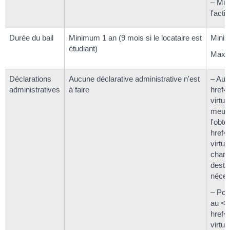
– Mis
l'acti
Durée du bail
Minimum 1 an (9 mois si le locataire est
Minim
étudiant)
Maxi
Déclarations
Aucune déclarative administrative n'est
– Aup
administratives
à faire
href="
virtu
meubl
l'obte
href="
virtu
chang
desti
néces
– Pour
au <a
href="
virtu