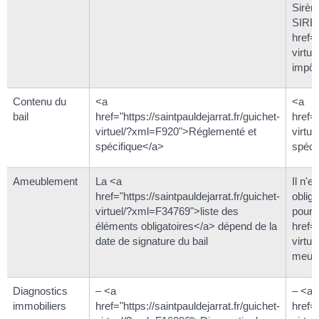
Sirèn
SIRET
href="
virtu
impôt
Contenu du
<a
<a
bail
href="https://saintpauldejarrat.fr/guichet-
href="
virtuel/?xml=F920">Réglementé et
virtu
spécifique</a>
spéci
Ameublement
La <a
Il n'e
href="https://saintpauldejarrat.fr/guichet-
obliga
virtuel/?xml=F34769">liste des
pour 
éléments obligatoires</a> dépend de la
href="
date de signature du bail
virtu
meubl
Diagnostics
– <a
– <a
immobiliers
href="https://saintpauldejarrat.fr/guichet-
href="