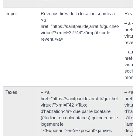
Impôt
Revenus tirés de la location soumis à
Reven
<a
– à <
href="https://saintpauldejarrat.fr/guichet-
href="
virtuel/?xml=F32744">l'impôt sur le
virtu
revenu</a>
reven
– aux
href="
virtu
social
monta
Taxes
– <a
– <a
href="https://saintpauldejarrat.fr/guichet-
href="
virtuel/?xml=F42">Taxe
virtu
d'habitation</a> due par le locataire
d'habi
(étudiant ou colocataires) qui occupe le
s'il 
logement le
l'anné
1<Exposant>er</Exposant> janvier.
devoi