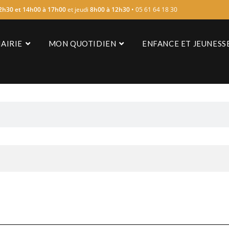
2h30 et 14h00 à 17h00
et jeudi
8h00 à 12h30
• 05 61 64 18 30
AIRIE
MON QUOTIDIEN
ENFANCE ET JEUNESS