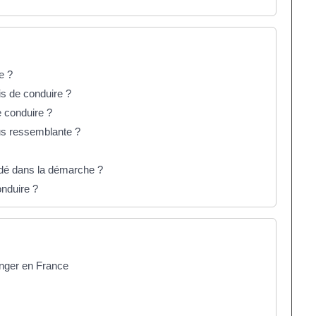
e ?
is de conduire ?
e conduire ?
lus ressemblante ?
idé dans la démarche ?
nduire ?
anger en France