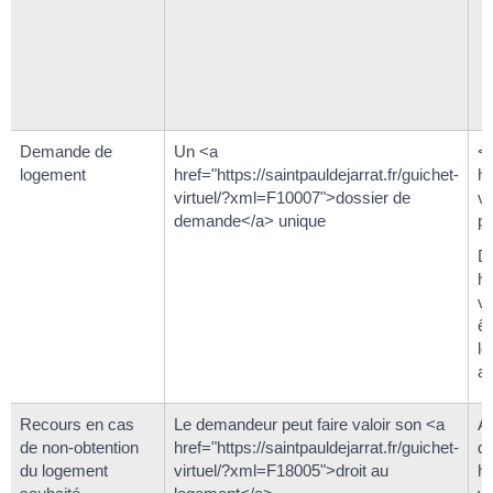
Demande de
Un <a
<
logement
href="https://saintpauldejarrat.fr/guichet-
hr
virtuel/?xml=F10007">dossier de
v
demande</a> unique
pa
D
hr
vi
êt
lo
ap
Recours en cas
Le demandeur peut faire valoir son <a
Au
de non-obtention
href="https://saintpauldejarrat.fr/guichet-
qu
du logement
virtuel/?xml=F18005">droit au
hr