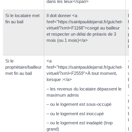
dans les lieux</span>
Si le locataire met
Il doit donner <a
Il
fin au bail
href="https://saintpauldejarrat.fr/guichet-
hr
virtuel/?xml=F1168">congé au bailleur
v
et respecter un délai de préavis de 3
pr
mois (ou 1 mois)</a>
pr
le
Si le
<a
–
propriétaire/bailleur
href="https://saintpauldejarrat.fr/guichet-
hr
met fin au bail
virtuel/?xml=F2559">À tout moment,
vi
lorsque :</a>
ba
(i
– les revenus du locataire dépassent le
maximum admis
–
hr
– ou le logement est sous-occupé
vi
– ou le logement est inoccupé
ba
lo
– ou le logement est inadapté (trop
grand)
Il