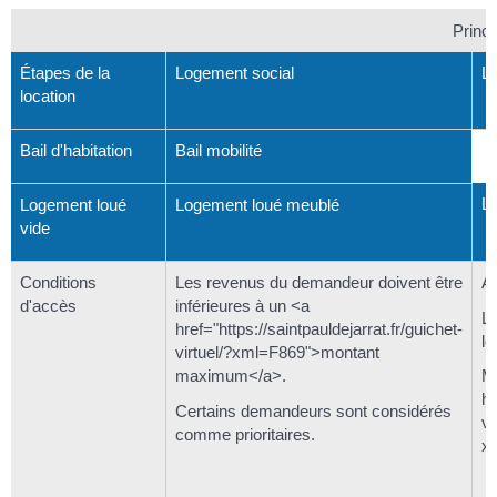
Princi
Étapes de la
Logement social
L
location
Bail d'habitation
Bail mobilité
L
Logement loué
Logement loué meublé
vide
Conditions
Les revenus du demandeur doivent être
Au
d'accès
inférieures à un <a
Le
href="https://saintpauldejarrat.fr/guichet-
lo
virtuel/?xml=F869">montant
maximum</a>.
Ma
hr
Certains demandeurs sont considérés
vi
comme prioritaires.
x