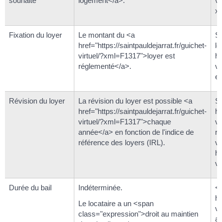
souhaité
logement</a>.
vi
x
Fixation du loyer
Le montant du <a
Se
href="https://saintpauldejarrat.fr/guichet-
lo
virtuel/?xml=F1317">loyer est
hr
réglementé</a>.
vi
e
Révision du loyer
La révision du loyer est possible <a
Si
href="https://saintpauldejarrat.fr/guichet-
hr
virtuel/?xml=F1317">chaque
vi
année</a> en fonction de l'indice de
ré
référence des loyers (IRL).
va
hr
v
Durée du bail
Indéterminée.
<
hr
Le locataire a un <span
v
class="expression">droit au maintien
a