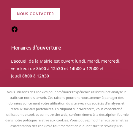
NOUS CONTACTER
Horaires
d'ouverture
L’accueil de la Mairie est ouvert lundi, mardi, mercredi,
vendredi de
8h00 à 12h30 et 14h00 à 17h00
et
jeudi
8h00 à 12h30
Pour tout rendez-vous avec un élu du Conseil
Nous utilisons des cookies pour améliorer l’expérience utilisateur et analyse le
municipal, merci de prendre RDV auprès de l’accueil de
trafic sur notre site web. Ces raisons pourront nous amener à partager des
données concernant votre utilisation du site avec nos sociétés d’analyses et
la Mairie.
réseaux sociaux partenaires. En cliquant sur “Accepter“, vous consentez à
l’utilisation de cookies sur notre site web, conformément à la description fournie
dans notre politique relative aux cookies. Vous pouvez modifier vos paramètres
d’acceptation des cookies à tout moment en cliquant sur “En savoir plus”.