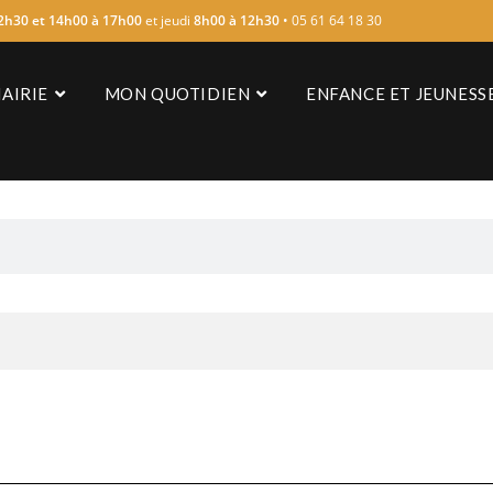
2h30 et 14h00 à 17h00
et jeudi
8h00 à 12h30
• 05 61 64 18 30
AIRIE
MON QUOTIDIEN
ENFANCE ET JEUNESS