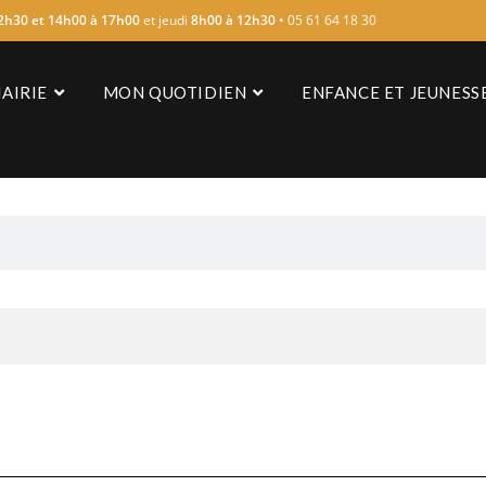
2h30 et 14h00 à 17h00
et jeudi
8h00 à 12h30
• 05 61 64 18 30
AIRIE
MON QUOTIDIEN
ENFANCE ET JEUNESS