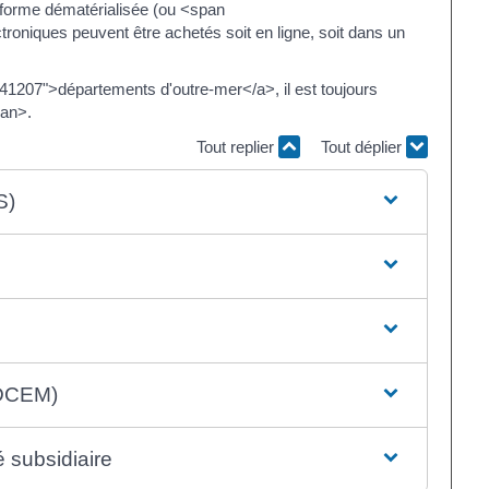
 forme dématérialisée (ou <span
roniques peuvent être achetés soit en ligne, soit dans un
=R41207">départements d'outre-mer</a>, il est toujours
pan>.
Tout replier
Tout déplier
S)
(DCEM)
é subsidiaire