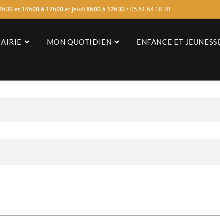
2h30 et 14h00 à 17h00
et jeudi
8h00 à 12h30
• 05 61 64 18 30
AIRIE
MON QUOTIDIEN
ENFANCE ET JEUNESS