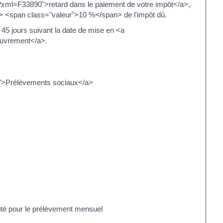
el/?xml=F33890">retard dans le paiement de votre impôt</a>,
 <span class="valeur">10 %</span> de l'impôt dû.
 45 jours suivant la date de mise en <a
couvrement</a>.
580">Prélèvements sociaux</a>
té pour le prélèvement mensuel