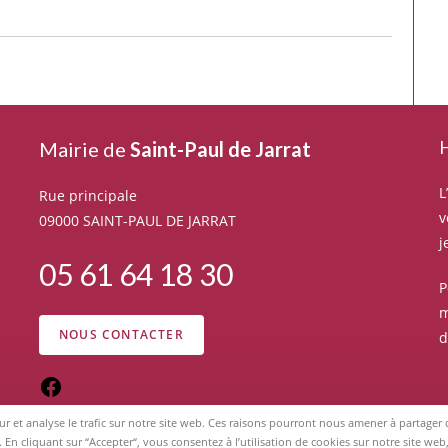
H
Mairie de
Saint-Paul de Jarrat
L
Rue principale
v
09000 SAINT-PAUL DE JARRAT
j
05 61 64 18 30
P
m
NOUS CONTACTER
d
eur et analyse le trafic sur notre site web. Ces raisons pourront nous amener à partage
. En cliquant sur “Accepter“, vous consentez à l’utilisation de cookies sur notre site w