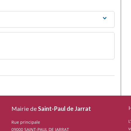
H
Mairie de
Saint-Paul de Jarrat
L
Rue principale
v
09000 SAINT-PAUL DE JARRAT