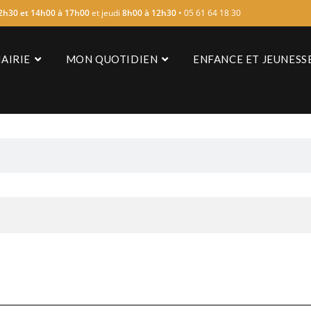
2h30 et 14h00 à 17h00
et jeudi
8h00 à 12h30
• 05 61 64 18 30
AIRIE
MON QUOTIDIEN
ENFANCE ET JEUNESS