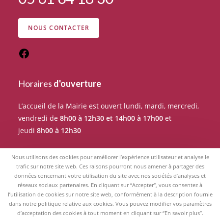
NOUS CONTACTER
Horaires
d'ouverture
L’accueil de la Mairie est ouvert lundi, mardi, mercredi,
vendredi de
8h00 à 12h30 et 14h00 à 17h00
et
jeudi
8h00 à 12h30
Pour tout rendez-vous avec un élu du Conseil
Nous utilisons des cookies pour améliorer l’expérience utilisateur et analyse le
municipal, merci de prendre RDV auprès de l’accueil de
trafic sur notre site web. Ces raisons pourront nous amener à partager des
données concernant votre utilisation du site avec nos sociétés d’analyses et
la Mairie.
réseaux sociaux partenaires. En cliquant sur “Accepter“, vous consentez à
l’utilisation de cookies sur notre site web, conformément à la description fournie
dans notre politique relative aux cookies. Vous pouvez modifier vos paramètres
d’acceptation des cookies à tout moment en cliquant sur “En savoir plus”.