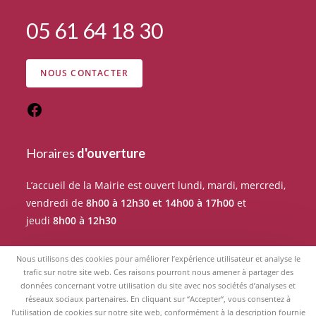
05 61 64 18 30
NOUS CONTACTER
Horaires
d'ouverture
L’accueil de la Mairie est ouvert lundi, mardi, mercredi,
vendredi de
8h00 à 12h30 et 14h00 à 17h00
et
jeudi
8h00 à 12h30
Pour tout rendez-vous avec un élu du Conseil
Nous utilisons des cookies pour améliorer l’expérience utilisateur et analyse le
municipal, merci de prendre RDV auprès de l’accueil de
trafic sur notre site web. Ces raisons pourront nous amener à partager des
données concernant votre utilisation du site avec nos sociétés d’analyses et
la Mairie.
réseaux sociaux partenaires. En cliquant sur “Accepter“, vous consentez à
l’utilisation de cookies sur notre site web, conformément à la description fournie