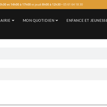
2h30 et 14h00 à 17h00
et jeudi
8h00 à 12h30
• 05 61 64 18 30
AIRIE
MON QUOTIDIEN
ENFANCE ET JEUNESS