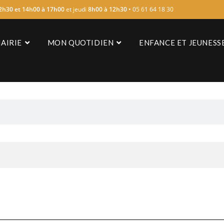
2h30 et 14h00 à 17h00
et jeudi
8h00 à 12h30
• 05 61 64 18 30
AIRIE
MON QUOTIDIEN
ENFANCE ET JEUNESS