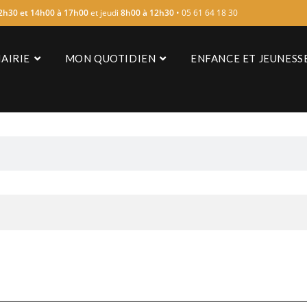
2h30 et 14h00 à 17h00
et jeudi
8h00 à 12h30
• 05 61 64 18 30
AIRIE
MON QUOTIDIEN
ENFANCE ET JEUNESS