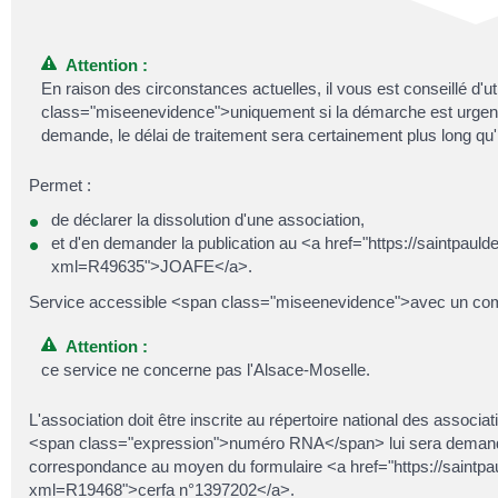
Attention :
En raison des circonstances actuelles, il vous est conseillé d'u
class="miseenevidence">uniquement si la démarche est urgente<
demande, le délai de traitement sera certainement plus long qu'
Permet :
de déclarer la dissolution d'une association,
et d'en demander la publication au <a href="https://saintpauldej
xml=R49635">JOAFE</a>.
Service accessible <span class="miseenevidence">avec un comp
Attention :
ce service ne concerne pas l'Alsace-Moselle.
L'association doit être inscrite au répertoire national des associ
<span class="expression">numéro RNA</span> lui sera demandé. 
correspondance au moyen du formulaire <a href="https://saintpauld
xml=R19468">cerfa n°1397202</a>.