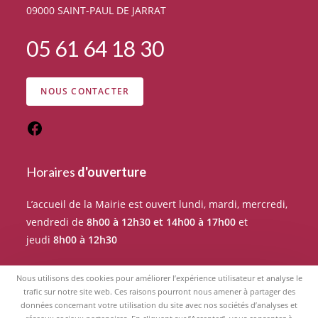
09000 SAINT-PAUL DE JARRAT
05 61 64 18 30
NOUS CONTACTER
Horaires
d'ouverture
L’accueil de la Mairie est ouvert lundi, mardi, mercredi,
vendredi de
8h00 à 12h30 et 14h00 à 17h00
et
jeudi
8h00 à 12h30
Pour tout rendez-vous avec un élu du Conseil
Nous utilisons des cookies pour améliorer l’expérience utilisateur et analyse le
municipal, merci de prendre RDV auprès de l’accueil de
trafic sur notre site web. Ces raisons pourront nous amener à partager des
données concernant votre utilisation du site avec nos sociétés d’analyses et
la Mairie.