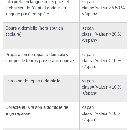
Interprète en langue des signes et
<span
technicien de l'écrit et codeur en
class="valeur">5,50 %
langage parlé complété
</span>
Cours à domicile (hors soutien
<span
scolaire)
class="valeur">20 %
</span>
Préparation de repas à domicile y
<span
compris le temps passé aux courses
class="valeur">10 %
</span>
Livraison de repas à domicile
<span
class="valeur">10 %
</span>
Collecte et livraison à domicile de
<span
linge repassé
class="valeur">10 %
</span>