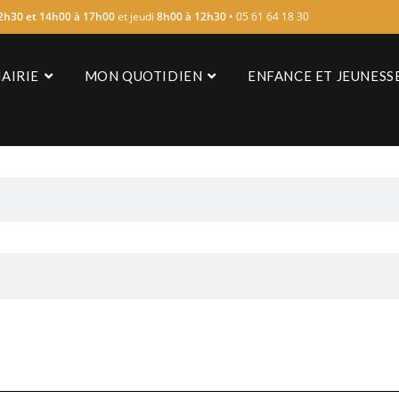
2h30 et 14h00 à 17h00
et jeudi
8h00 à 12h30
• 05 61 64 18 30
AIRIE
MON QUOTIDIEN
ENFANCE ET JEUNESS