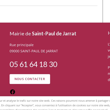
H
Mairie de
Saint-Paul de Jarrat
L
Rue principale
v
09000 SAINT-PAUL DE JARRAT
j
05 61 64 18 30
P
m
NOUS CONTACTER
d
eur et analyse le trafic sur notre site web. Ces raisons pourront nous amener à partage
. En cliquant sur “Accepter“, vous consentez à l’utilisation de cookies sur notre site w
Tous droits réservés 2026 - Mairie de Saint-Paul de Jarrat -
Mentions légales
 paramètres d’acceptation des cookies à tout moment en cliquant sur “En savoir plus”.