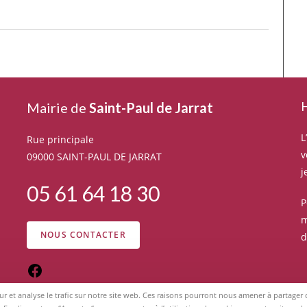
H
Mairie de
Saint-Paul de Jarrat
L
Rue principale
v
09000 SAINT-PAUL DE JARRAT
j
05 61 64 18 30
P
m
NOUS CONTACTER
d
eur et analyse le trafic sur notre site web. Ces raisons pourront nous amener à partage