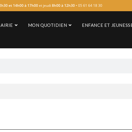
2h30 et 14h00 à 17h00
et jeudi
8h00 à 12h30
• 05 61 64 18 30
AIRIE
MON QUOTIDIEN
ENFANCE ET JEUNESS