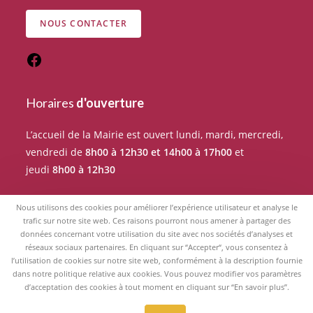
NOUS CONTACTER
Horaires
d'ouverture
L’accueil de la Mairie est ouvert lundi, mardi, mercredi,
vendredi de
8h00 à 12h30 et 14h00 à 17h00
et
jeudi
8h00 à 12h30
Pour tout rendez-vous avec un élu du Conseil
Nous utilisons des cookies pour améliorer l’expérience utilisateur et analyse le
municipal, merci de prendre RDV auprès de l’accueil de
trafic sur notre site web. Ces raisons pourront nous amener à partager des
données concernant votre utilisation du site avec nos sociétés d’analyses et
la Mairie.
réseaux sociaux partenaires. En cliquant sur “Accepter“, vous consentez à
l’utilisation de cookies sur notre site web, conformément à la description fournie
dans notre politique relative aux cookies. Vous pouvez modifier vos paramètres
d’acceptation des cookies à tout moment en cliquant sur “En savoir plus”.