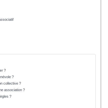
ssociatif
er ?
énévole ?
n collective ?
ne association ?
règles ?