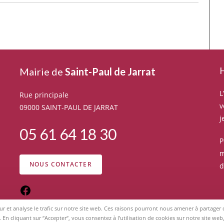
H
Mairie de
Saint-Paul de Jarrat
L
Rue principale
v
09000 SAINT-PAUL DE JARRAT
j
05 61 64 18 30
P
m
NOUS CONTACTER
d
eur et analyse le trafic sur notre site web. Ces raisons pourront nous amener à partage
. En cliquant sur “Accepter“, vous consentez à l’utilisation de cookies sur notre site w