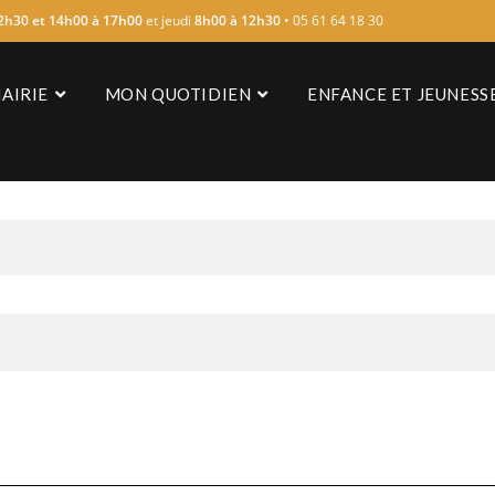
2h30 et 14h00 à 17h00
et jeudi
8h00 à 12h30
• 05 61 64 18 30
AIRIE
MON QUOTIDIEN
ENFANCE ET JEUNESS