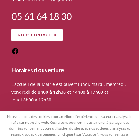
05 61 64 18 30
NOUS CONTACTER
Horaires
d'ouverture
L’accueil de la Mairie est ouvert lundi, mardi, mercredi,
vendredi de
8h00 à 12h30 et 14h00 à 17h00
et
jeudi
8h00 à 12h30
Pour tout rendez-vous avec un élu du Conseil
Nous utilisons des cookies pour améliorer l’expérience utilisateur et analyse le
municipal, merci de prendre RDV auprès de l’accueil de
trafic sur notre site web. Ces raisons pourront nous amener à partager des
données concernant votre utilisation du site avec nos sociétés d’analyses et
la Mairie.
réseaux sociaux partenaires. En cliquant sur “Accepter“, vous consentez à